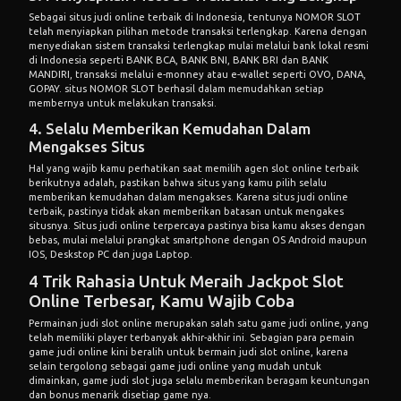
Sebagai situs judi online terbaik di Indonesia, tentunya NOMOR SLOT
telah menyiapkan pilihan metode transaksi terlengkap. Karena dengan
menyediakan sistem transaksi terlengkap mulai melalui bank lokal resmi
di Indonesia seperti BANK BCA, BANK BNI, BANK BRI dan BANK
MANDIRI, transaksi melalui e-monney atau e-wallet seperti OVO, DANA,
GOPAY. situs NOMOR SLOT berhasil dalam memudahkan setiap
membernya untuk melakukan transaksi.
4. Selalu Memberikan Kemudahan Dalam
Mengakses Situs
Hal yang wajib kamu perhatikan saat memilih agen slot online terbaik
berikutnya adalah, pastikan bahwa situs yang kamu pilih selalu
memberikan kemudahan dalam mengakses. Karena situs judi online
terbaik, pastinya tidak akan memberikan batasan untuk mengakes
situsnya. Situs judi online terpercaya pastinya bisa kamu akses dengan
bebas, mulai melalui prangkat smartphone dengan OS Android maupun
IOS, Deskstop PC dan juga Laptop.
4 Trik Rahasia Untuk Meraih Jackpot Slot
Online Terbesar, Kamu Wajib Coba
Permainan judi slot online merupakan salah satu game judi online, yang
telah memiliki player terbanyak akhir-akhir ini. Sebagian para pemain
game judi online kini beralih untuk bermain judi slot online, karena
selain tergolong sebagai game judi online yang mudah untuk
dimainkan, game judi slot juga selalu memberikan beragam keuntungan
dan bonus menarik disetiap game nya.