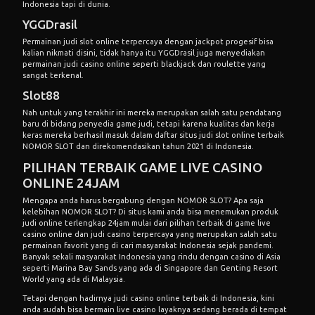
Indonesia tapi di dunia.
YGGDrasil
Permainan judi slot online terpercaya dengan jackpot progesif bisa
kalian nikmati disini, tidak hanya itu YGGDrasil juga menyediakan
permainan judi casino online seperti blackjack dan roulette yang
sangat terkenal.
Slot88
Nah untuk yang terakhir ini mereka merupakan salah satu pendatang
baru di bidang penyedia game judi, tetapi karena kualitas dan kerja
keras mereka berhasil masuk dalam daftar situs
judi slot
online terbaik
NOMOR SLOT dan direkomendasikan tahun 2021 di Indonesia.
PILIHAN TERBAIK GAME LIVE CASINO
ONLINE 24JAM
Mengapa anda harus bergabung dengan NOMOR SLOT? Apa saja
kelebihan NOMOR SLOT? Di situs kami anda bisa menemukan produk
judi online terlengkap 24jam mulai dari pilihan terbaik di game live
casino online dan judi casino terpercaya yang merupakan salah satu
permainan favorit yang di cari masyarakat Indonesia sejak pandemi.
Banyak sekali masyarakat Indonesia yang rindu dengan casino di Asia
seperti Marina Bay Sands yang ada di Singapore dan Genting Resort
World yang ada di Malaysia.
Tetapi dengan hadirnya judi casino online terbaik di Indonesia, kini
anda sudah bisa bermain live casino layaknya sedang berada di tempat