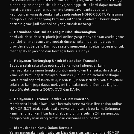
dibandingkan dengan situs lainnya, sehingga situs kami dapat menarik
minat para penggemar judi online terpercaya. Lantas apa saja
keuntungan yang di berikan situs judi online NOMOR SLOT?, Penasaran
dengan keuntungan yang kami maksut? berikut adalah 5 keuntungan
bermain game judi slot online yang mudah menang :
Permainan Slot Online Yang Mudah Dimenangkan
Kami adalah salah satu pionir
judi online
yang menyediakan aneka game
judi slot online resmi yang mudah dimenangkan, dengan beragam
provider slot terbaik, Kami juga selalu memberikan peluang besar untuk
mendapatkan jackpot dan berbagai bonus lainnya.
Pelayanan Terlengkap Untuk Melakukan Transaksi
Sebagai salah satu situs judi slot terkemuka Indonesia , kami
menyediakan layanan lengkap untuk melakukan transaksi. dan di situs
kami, kini kamu dapat melayani transaksi judi online melalui berbagai
BANK resmi seperti BANK BCA, BANK BRI, BANK BNI dan BANK MANDIRI
selain itu kami juga dapat melayani transaksi melalui Dompet Digital
atau E-Walet seperti GOPAY, OVO dan DANA.
Pelayanan Customer Service 24 Jam Nonstop
Membantu kendala kamu saat bermain bersama situs live casino online
NOMOR SLOT adalah salah satu kewajiban utama bagi kami, Sehingga
kami menghadirkan fitur live chat yang online selama 24 jam nonstop
dengan pelayanan yang ramah dari customer service kami.
Memudahkan Kamu Dalam Bermain
Ya, ini merupakan salah satu ciri khas dari situs casino online NOMOR